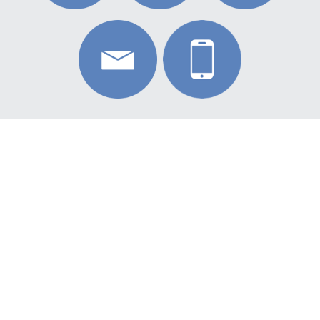
Inscrivez-vous
Restez au courant de nos événements, nos ateliers 
et nos produits mis en avant
Nom
Email