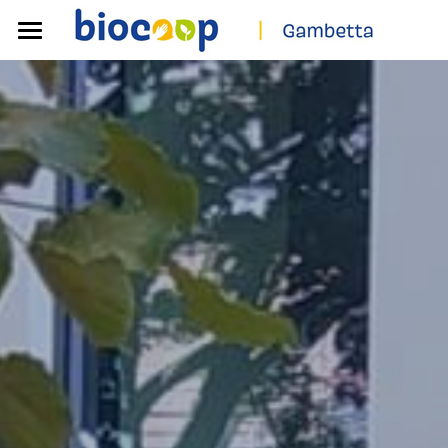
×
LES CATÉGORIES DE LA BOUTIQUE
Le Magasin
Toutes les catégories
Les actualités
Gambetta s'engage
Recettes & Astuces
Nos Partenaires
La Coopérative Biocoop
Panamousse