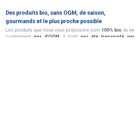
Des produits bio, sans OGM, de saison, 
gourmands et le plus proche possible 
Les produits que nous vous proposons sont 
100% bio
, ils ne 
contiennent 
pas d'OGM
, il n'ont 
pas été transporté par 
avion
, et les 
fruits et légumes sont de saison 
et issus de 
nombreuses variétés pour plus de saveurs. Le cahier des 
charges Biocoop permet d'assurer ces engagements forts.
Par ailleurs nous avons pour objectif de proposer une large 
sélection de produits provenant en direct du producteur 
et/ou d'un rayon de moins de 150km autour de notre 
magasin.