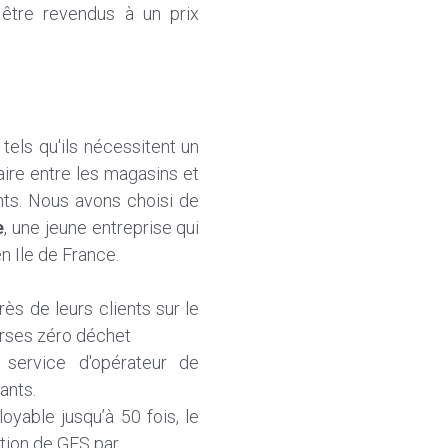
être revendus à un prix 
els qu'ils nécessitent un 
ire entre les magasins et 
nts. Nous avons choisi de 
e
, une jeune entreprise qui 
n Ile de France.
s de leurs clients sur le 
urses zéro déchet 
 service d'opérateur de 
ants.
yable jusqu’à 50 fois, le 
tion de GES par 