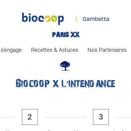
PARIS XX
PARIS XX
s'engage
s'engage
Recettes & Astuces
Recettes & Astuces
Nos Partenaires
Nos Partenaires
Biocoop x L'intendance
2
3