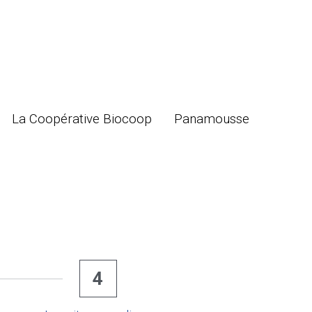
La Coopérative Biocoop
La Coopérative Biocoop
Panamousse
Panamousse
4