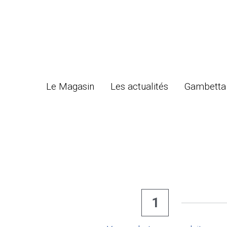
Le Magasin
Le Magasin
Les actualités
Les actualités
Gambetta 
Gambetta 
1